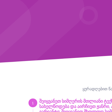
ყურადღებით წაი
შეიყვანეთ სიმღერის მთლიანი ტექ
1
სახელწოდება და აირჩიეთ ჟანრი, ა
ვარიანტი: შეიყვანეთ მხოლოდ სი