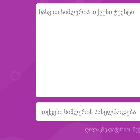
ღილაკზე დაჭერით "შექ