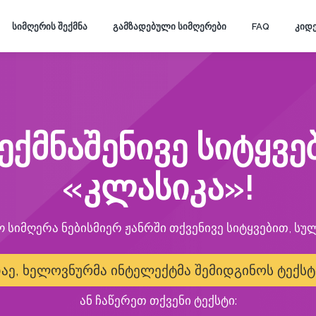
ᲡᲘᲛᲦᲔᲠᲘᲡ ᲨᲔᲥᲛᲜᲐ
ᲒᲐᲛᲖᲐᲓᲔᲑᲣᲚᲘ ᲡᲘᲛᲦᲔᲠᲔᲑᲘ
FAQ
ᲙᲘᲓᲔ
ექმნაშენივე სიტყვ
«კლასიკა»!
ო სიმღერა ნებისმიერ ჟანრში თქვენივე სიტყვებით, სუ
აე, ხელოვნურმა ინტელექტმა შემიდგინოს ტექსტ
ან ჩაწერეთ თქვენი ტექსტი: