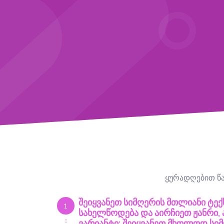
ყურადღებით წაი
შეიყვანეთ სიმღერის მთლიანი ტექ
1
სახელწოდება და აირჩიეთ ჟანრი, ა
ვარიანტი: შეიყვანეთ მხოლოდ სი