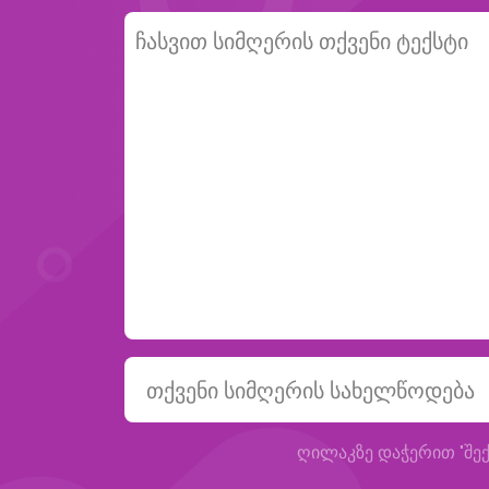
ღილაკზე დაჭერით "შექ