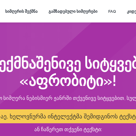
ᲡᲘᲛᲦᲔᲠᲘᲡ ᲨᲔᲥᲛᲜᲐ
ᲒᲐᲛᲖᲐᲓᲔᲑᲣᲚᲘ ᲡᲘᲛᲦᲔᲠᲔᲑᲘ
FAQ
ᲙᲘᲓᲔ
ექმნაშენივე სიტყვ
«აფრობიტი»!
ო სიმღერა ნებისმიერ ჟანრში თქვენივე სიტყვებით, სუ
აე, ხელოვნურმა ინტელექტმა შემიდგინოს ტექსტ
ან ჩაწერეთ თქვენი ტექსტი: